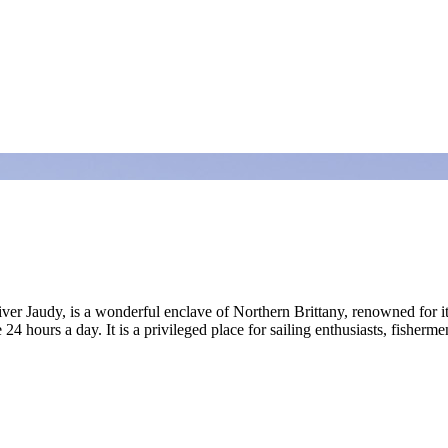
river Jaudy, is a wonderful enclave of Northern Brittany, renowned for it
4 hours a day. It is a privileged place for sailing enthusiasts, fisherm